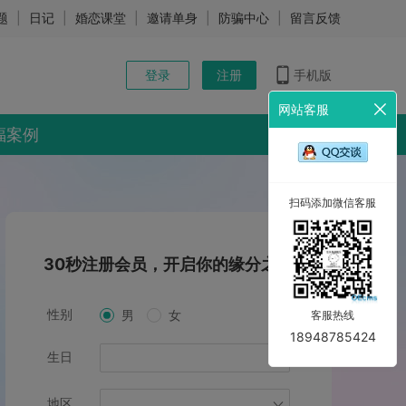
题
|
日记
|
婚恋课堂
|
邀请单身
|
防骗中心
|
留言反馈
登录
注册
手机版
网站客服
福案例
扫码添加微信客服
30秒注册会员，开启你的缘分之旅
性别
男
女
客服热线
18948785424
生日
地区