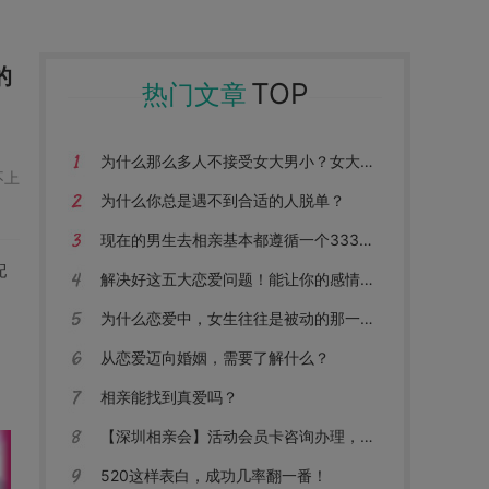
的
TOP
热门文章
为什么那么多人不接受女大男小？女大男小真的不能在一起吗？
不上
为什么你总是遇不到合适的人脱单？
现在的男生去相亲基本都遵循一个333原则
配
解决好这五大恋爱问题！能让你的感情更长久！
为什么恋爱中，女生往往是被动的那一个？
从恋爱迈向婚姻，需要了解什么？
相亲能找到真爱吗？
【深圳相亲会】活动会员卡咨询办理，让你花最少的钱找到最合适的对象！
520这样表白，成功几率翻一番！