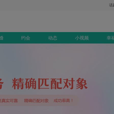
话
婚
约会
动态
小视频
幸