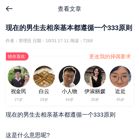
查看文章
现在的男生去相亲基本都遵循一个333原则
作者：管理员
日期：10/31 17:11
阅读：7268
更改我的择偶要求
猜你喜欢
祝金民
白云
小人物
伊淑丽媛
近近
27岁
29岁
44岁
30岁
45岁
现在的男生去相亲基本都遵循一个333原则
这是什么意思呢?