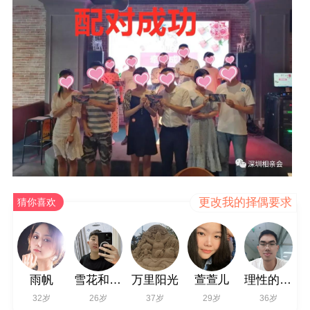
更改我的择偶要求
猜你喜欢
雨帆
雪花和泪水
万里阳光
萱萱儿
理性的猿人
32岁
26岁
37岁
29岁
36岁