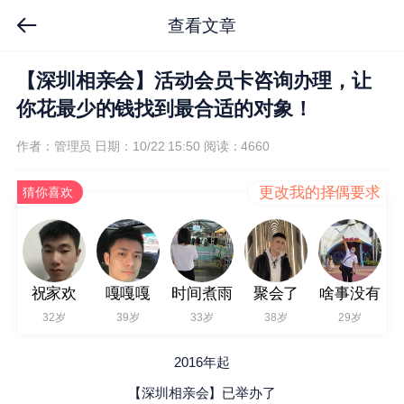
查看文章
【深圳相亲会】活动会员卡咨询办理，让
你花最少的钱找到最合适的对象！
作者：管理员
日期：10/22 15:50
阅读：4660
更改我的择偶要求
猜你喜欢
祝家欢
嘎嘎嘎
时间煮雨
聚会了
啥事没有
32岁
39岁
33岁
38岁
29岁
2016年起
【深圳相亲会】已举办了