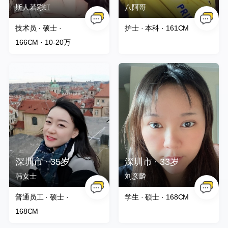
斯人若彩虹
八阿哥
技术员 · 硕士 ·
护士 · 本科 · 161CM
166CM
· 10-20万
深圳市 · 35岁
深圳市 · 33岁
韩女士
刘彦麟
普通员工 · 硕士 ·
学生 · 硕士 · 168CM
168CM