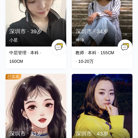
撩TA
静待花开
注册了会员
撩TA
勵德
注册了会员
深圳市 · 39岁
深圳市 · 34岁
小星
坤坤
中层管理 · 本科 ·
教师 · 本科 · 155CM
160CM
· 10-20万
已实名
深圳市 · 31岁
深圳市 · 43岁