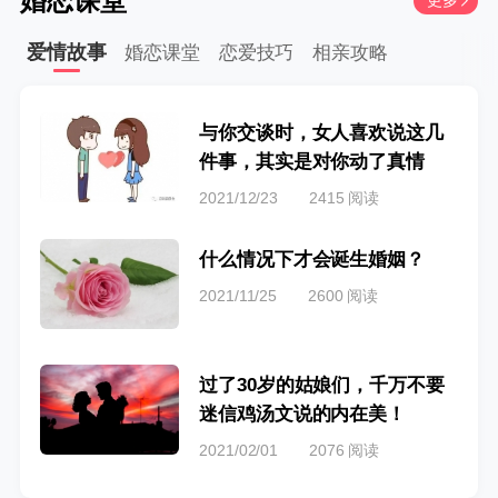
婚恋课堂
更多
爱情故事
婚恋课堂
恋爱技巧
相亲攻略
与你交谈时，女人喜欢说这几
件事，其实是对你动了真情
2021/12/23
2415 阅读
什么情况下才会诞生婚姻？
2021/11/25
2600 阅读
过了30岁的姑娘们，千万不要
迷信鸡汤文说的内在美！
2021/02/01
2076 阅读