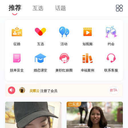
推荐
互选
话题
征婚
互选
活动
短视频
约会
撩TA
静待花开
注册了会员
脱单盲盒
婚恋课堂
兼职红娘圈
幸福案例
联系客服
撩TA
勵德
注册了会员
撩TA
吴耀云
注册了会员
撩TA
李大大
注册了会员
已实名
撩TA
沛桐
查看了[小奶糖]的资料
撩TA
快乐的天使
注册了会员