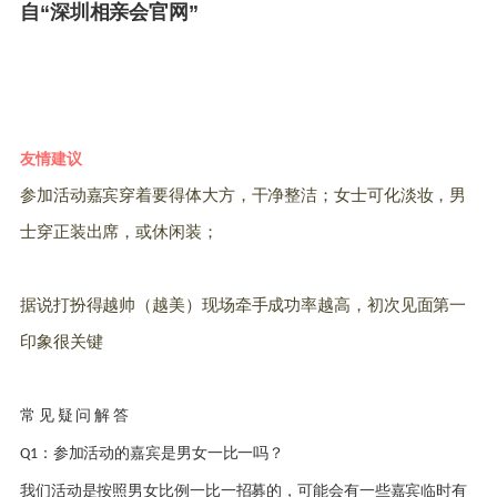
自“深圳相亲会官网”
友情建议
参加活动嘉宾穿着要得体大方，干净整洁；女士可化淡妆，男
士穿正装出席，或休闲装；
据说打扮得越帅（越美）现场牵手成功率越高，初次见面第一
印象很关键
常
见 疑 问 解 答
：参加活动的嘉宾是男女一比一吗？
Q1
我们活动是按照男女比例一比一招募的，可能会有一些嘉宾临时有