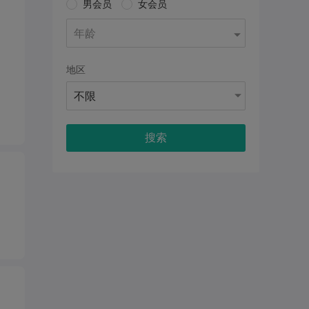
男会员
女会员
年龄
地区
不限
搜索