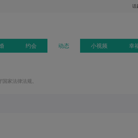
话
婚
约会
动态
小视频
幸
守国家法律法规。