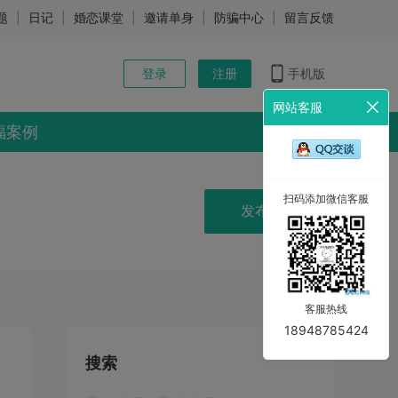
题
|
日记
|
婚恋课堂
|
邀请单身
|
防骗中心
|
留言反馈
登录
注册
手机版
网站客服
福案例
扫码添加微信客服
发布动态
客服热线
18948785424
搜索