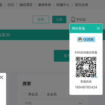
题
|
日记
|
婚恋课堂
|
邀请单身
|
防骗中心
|
留言反馈
登录
注册
手机版
网站客服
福案例
扫码添加微信客服
发布动态
客服热线
搜索
18948785424
男会员
女会员
年龄